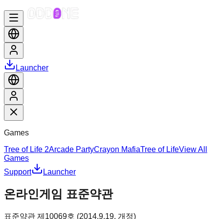
Launcher
Games
Tree of Life 2
Arcade Party
Crayon Mafia
Tree of Life
View All
Games
Support
Launcher
온라인게임 표준약관
표준약관 제10069호 (2014.9.19. 개정)